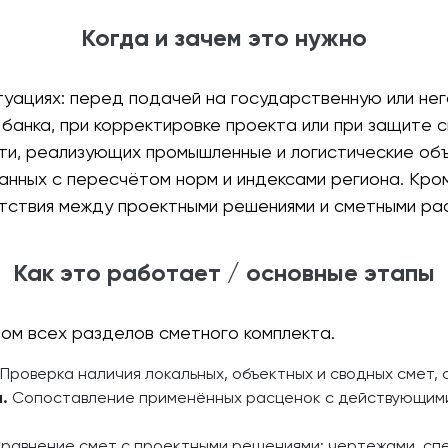
Когда и зачем это нужно
туациях: перед подачей на государственную или нег
банка, при корректировке проекта или при защите 
сти, реализующих промышленные и логистические об
анных с пересчётом норм и индексами региона. Кром
тствия между проектными решениями и сметными ра
Как это работает / основные этапы
ом всех разделов сметного комплекта.
Проверка наличия локальных, объектных и сводных смет, 
.
Сопоставление применённых расценок с действующими
равнение смет с проектными решениями: чертежами, спе