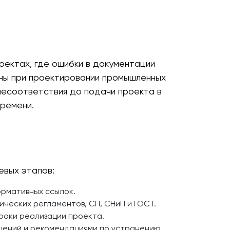
оектах, где ошибки в документации
аны при проектировании промышленных
несоответствия до подачи проекта в
времени.
евых этапов:
ормативных ссылок.
ческих регламентов, СП, СНиП и ГОСТ.
роки реализации проекта.
ений и рекомендациями по устранению.