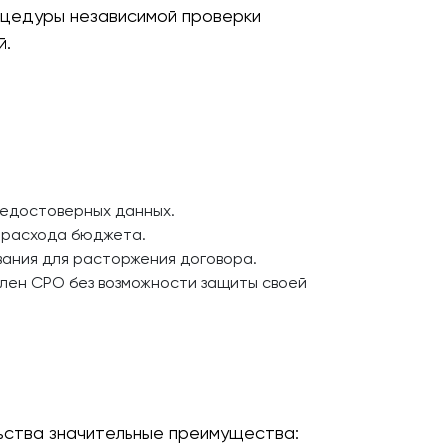
роцедуры независимой проверки
й.
едостоверных данных.
рерасхода бюджета.
вания для расторжения договора.
лен СРО без возможности защиты своей
ьства значительные преимущества: